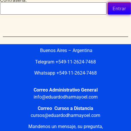
Contraseña:
Buenos Aires – Argentina
Telegram +549-11-2624-7468
Whatsapp +549-11-2624-7468
Correo Administrativo General
info@eduardodharmayoel.com
Correo Cursos a Distancia
cursos@eduardodharmayoel.com
Mandenos un mensaje, su pregunta,