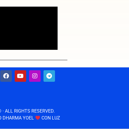
© · ALL RIGHTS RESERVED.
O DHARMA YOEL
CON LUZ