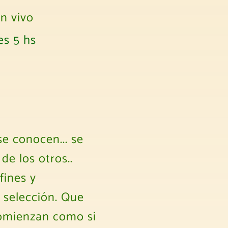
n vivo
es 5 hs
e conocen... se
e los otros..
fines y
 selección. Que
 comienzan como si