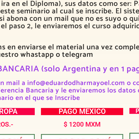
ra en el Diploma), sus datos como ser: Pa
ste seminario al cual se inscribe. El sis
(si abona con un mail que no es suyo o qui
s el paso 2, le enviaremos el curso adquir
s en enviarse el material una vez comple
uestro whastapp o telegram
NCARIA (solo Argentina y en 1 pa
un mail a info@eduardodharmayoel.com o co
rencia Bancaria y le enviaremos los datos 
rio en el que se Inscribe
UROPA
PAGO MEXICO
ROS.-
$ 1200 MXM