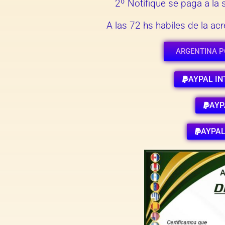
2º Notifique se paga a l
A las 72 hs habiles de la a
ARGENTINA P
AYPAL IN
AYP