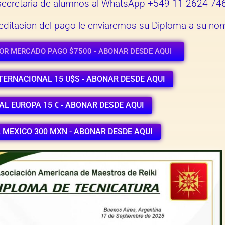
a secretaria de alumnos al WhatsApp +549-11-2624-74
creditacion del pago le enviaremos su Diploma a su no
OR MERCADO PAGO $7500 - ABONAR DESDE AQUI
TERNACIONAL 15 U$S - ABONAR DESDE AQUI
AL EUROPA 15 € - ABONAR DESDE AQUI
AYPAL MEXICO 300 MXN - ABONAR DESDE AQUI