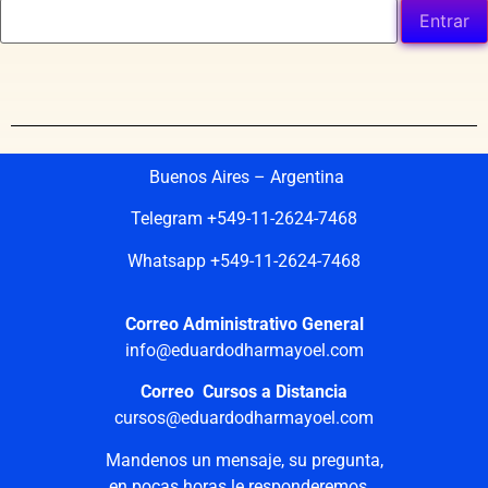
Buenos Aires – Argentina
Telegram +549-11-2624-7468
Whatsapp +549-11-2624-7468
Correo Administrativo General
info@eduardodharmayoel.com
Correo Cursos a Distancia
cursos@eduardodharmayoel.com
Mandenos un mensaje, su pregunta,
en pocas horas le responderemos…