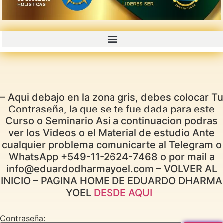
CURSOS GRABADOS CON PROMOCIONES 50% 70% OFF
– Aqui debajo en la zona gris, debes colocar Tu
Contraseña, la que se te fue dada para este
Curso o Seminario Asi a continuacion podras
ver los Videos o el Material de estudio Ante
cualquier problema comunicarte al Telegram o
WhatsApp +549-11-2624-7468 o por mail a
info@eduardodharmayoel.com – VOLVER AL
INICIO – PAGINA HOME DE EDUARDO DHARMA
YOEL
DESDE AQUI
Contraseña: