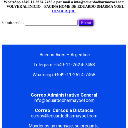
WhatsApp +549-11-2624-7468 o por mail a info@eduardodharmayoel.com
– VOLVER AL INICIO – PAGINA HOME DE EDUARDO DHARMA YOEL
DESDE AQUI
Contraseña:
Buenos Aires – Argentina
Telegram +549-11-2624-7468
Whatsapp +549-11-2624-7468
Correo Administrativo General
info@eduardodharmayoel.com
Correo Cursos a Distancia
cursos@eduardodharmayoel.com
Mandenos un mensaje, su pregunta,