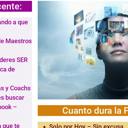
cente:
ando a que
de Maestros
ideres SER
ica de
as y Coachs
es buscar
book –
Cuanto dura la 
a que te
Solo por Hoy – Sin excusa ,