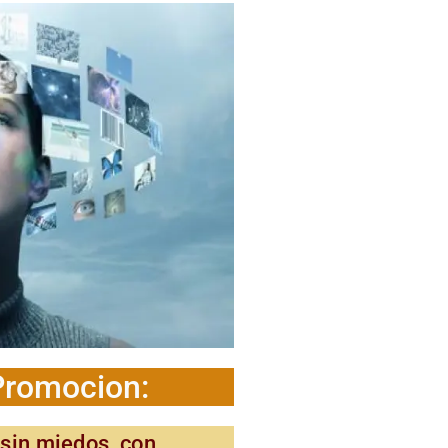
Promocion:
 sin miedos, con