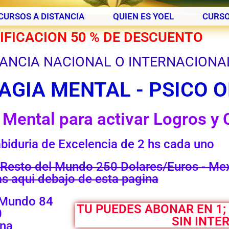
CURSOS A DISTANCIA
QUIEN ES YOEL
CURSO
FICACION 50 % DE DESCUENTO
ANCIA NACIONAL O INTERNACIONA
AGIA MENTAL - PSICO 
 Mental para activar Logros y
biduria de Excelencia de 2 hs cada uno
/Resto del Mundo 250 Dolares/Euros - Me
s aqui debajo de esta pagina
 Mundo 84
TU PUEDES ABONAR EN 1;
0
SIN INTE
ina