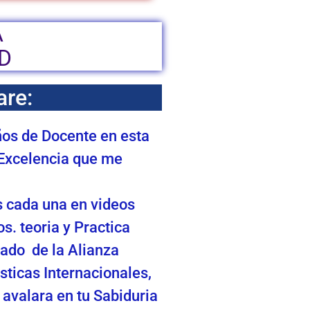
A
D
are:
ños de Docente en esta
 Excelencia que me
s cada una en videos
s. teoria y Practica
cado de la Alianza
sticas Internacionales,
e avalara en tu Sabiduria