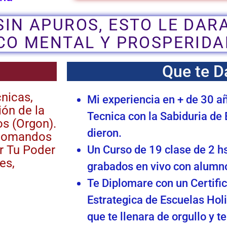
SIN APUROS, ESTO LE DAR
CO MENTAL Y PROSPERIDA
Que te D
cnicas,
Mi experiencia en + de 30 a
ión de la
Tecnica con la Sabiduria de
os (Orgon).
dieron.
e Comandos
r Tu Poder
Un Curso de 19 clase de 2 h
es,
grabados en vivo con alumno
Te Diplomare con un Certifi
Estrategica de Escuelas Holi
que te llenara de orgullo y t