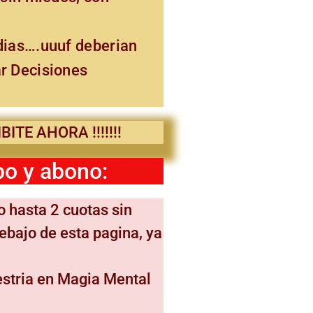
dias….uuuf deberian
r Decisiones
ITE AHORA !!!!!!!
o y abono:
o hasta 2 cuotas sin
debajo de esta pagina, ya
estria en Magia Mental