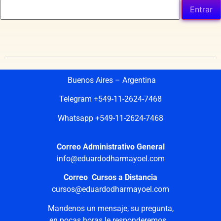
Buenos Aires – Argentina
Telegram +549-11-2624-7468
Whatsapp +549-11-2624-7468
Correo Administrativo General
info@eduardodharmayoel.com
Correo Cursos a Distancia
cursos@eduardodharmayoel.com
Mandenos un mensaje, su pregunta,
en pocas horas le responderemos…