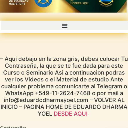
CURSOS GRABADOS CON PROMOCIONES 50% 70% OFF
– Aqui debajo en la zona gris, debes colocar Tu
Contraseña, la que se te fue dada para este
Curso o Seminario Asi a continuacion podras
ver los Videos o el Material de estudio Ante
cualquier problema comunicarte al Telegram o
WhatsApp +549-11-2624-7468 o por mail a
info@eduardodharmayoel.com – VOLVER AL
INICIO – PAGINA HOME DE EDUARDO DHARMA
YOEL
DESDE AQUI