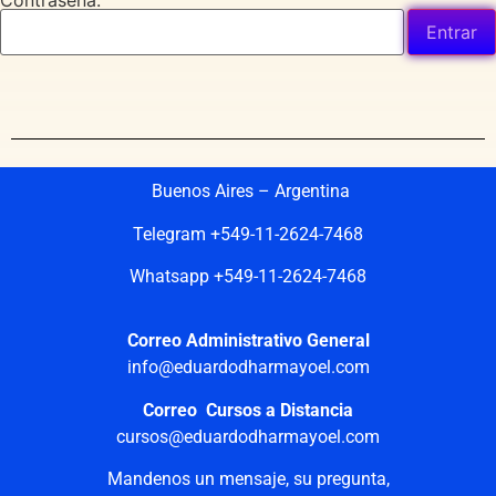
Contraseña:
Buenos Aires – Argentina
Telegram +549-11-2624-7468
Whatsapp +549-11-2624-7468
Correo Administrativo General
info@eduardodharmayoel.com
Correo Cursos a Distancia
cursos@eduardodharmayoel.com
Mandenos un mensaje, su pregunta,