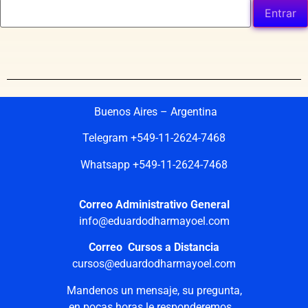
Buenos Aires – Argentina
Telegram +549-11-2624-7468
Whatsapp +549-11-2624-7468
Correo Administrativo General
info@eduardodharmayoel.com
Correo Cursos a Distancia
cursos@eduardodharmayoel.com
Mandenos un mensaje, su pregunta,
en pocas horas le responderemos…