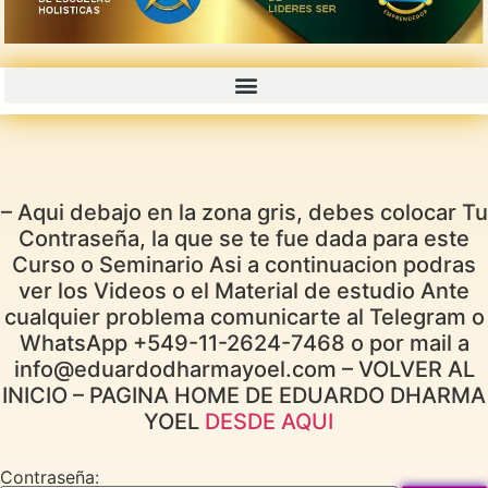
CURSOS GRABADOS CON PROMOCIONES 50% 70% OFF
– Aqui debajo en la zona gris, debes colocar Tu
Contraseña, la que se te fue dada para este
Curso o Seminario Asi a continuacion podras
ver los Videos o el Material de estudio Ante
cualquier problema comunicarte al Telegram o
WhatsApp +549-11-2624-7468 o por mail a
info@eduardodharmayoel.com – VOLVER AL
INICIO – PAGINA HOME DE EDUARDO DHARMA
YOEL
DESDE AQUI
Contraseña: