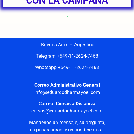
CON LA CAMPAÑA
Buenos Aires – Argentina
Telegram +549-11-2624-7468
Whatsapp +549-11-2624-7468
Correo Administrativo General
info@eduardodharmayoel.com
Correo Cursos a Distancia
cursos@eduardodharmayoel.com
Mandenos un mensaje, su pregunta,
en pocas horas le responderemos…