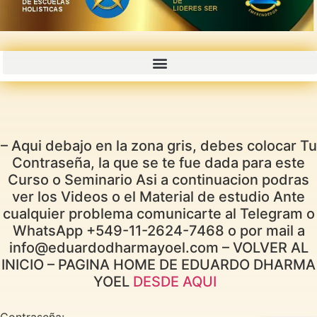
CURSOS GRABADOS CON PROMOCIONES 50% 70% OFF
– Aqui debajo en la zona gris, debes colocar Tu
Contraseña, la que se te fue dada para este
Curso o Seminario Asi a continuacion podras
ver los Videos o el Material de estudio Ante
cualquier problema comunicarte al Telegram o
WhatsApp +549-11-2624-7468 o por mail a
info@eduardodharmayoel.com – VOLVER AL
INICIO – PAGINA HOME DE EDUARDO DHARMA
YOEL
DESDE AQUI