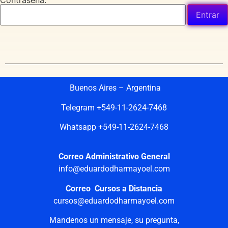
Contraseña:
Buenos Aires – Argentina
Telegram +549-11-2624-7468
Whatsapp +549-11-2624-7468
Correo Administrativo General
info@eduardodharmayoel.com
Correo Cursos a Distancia
cursos@eduardodharmayoel.com
Mandenos un mensaje, su pregunta,