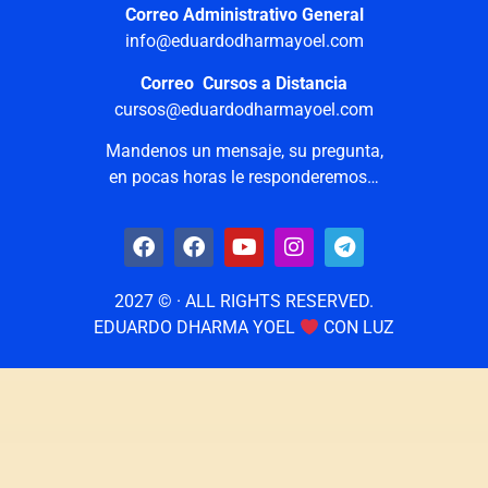
Correo Administrativo General
info@eduardodharmayoel.com
Correo Cursos a Distancia
cursos@eduardodharmayoel.com
Mandenos un mensaje, su pregunta,
en pocas horas le responderemos…
2027 © · ALL RIGHTS RESERVED.
EDUARDO DHARMA YOEL
CON LUZ